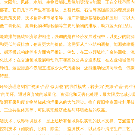
。太阳能、风能、水能、生物质能以及氢能等清洁能源，正在全球范围内
部署。它们几乎不产生有害排放，是替代煤、石油等高碳能源的理想选择
过政策支持、技术创新和市场引导，推广新能源基础设施和应用，可以大
低二氧化硫、氮氧化物和颗粒物等主要污染物的排放，助力蓝天保卫战。
能减排与低碳经济紧密相连，强调的是在经济发展过程中，以更少的能源
和更低的碳排放，创造更大的价值。这需要从产业结构调整、能源效率提
、循环模式构建等多方面协同推进。例如，在工业领域推广余热回收、流
化技术；在交通领域发展电动汽车和高效公共交通系统；在农业领域倡导
种植。这些措施不仅能直接减少大气污染物，还能推动经济向绿色、低碳
转型。
环经济理念则将“资源-产品-废弃物”的线性模式，转变为“资源-产品-再生
”的闭环。通过废弃物的减量化、资源化和无害化处理，最大限度地减少
资源开采和废弃物焚烧或填埋带来的大气污染。推广废旧物资回收利用技
、工业共生体系等，可以实现经济效益与环境效益的双赢。
洁技术，或称环境技术，是上述所有领域得以实现的技术支撑。它涵盖了
控制技术（如脱硫、脱硝、除尘）、监测技术、以及各种清洁生产工艺。