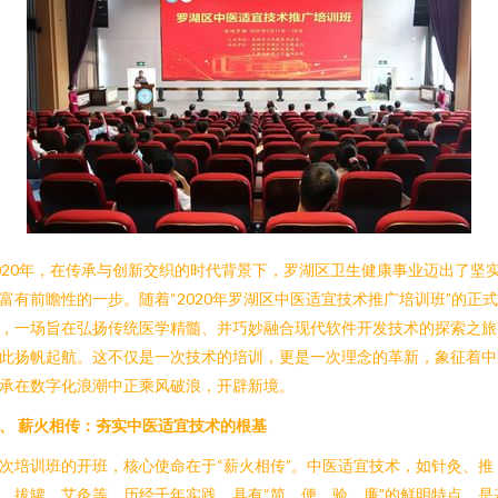
020年，在传承与创新交织的时代背景下，罗湖区卫生健康事业迈出了坚
富有前瞻性的一步。随着“2020年罗湖区中医适宜技术推广培训班”的正
，一场旨在弘扬传统医学精髓、并巧妙融合现代软件开发技术的探索之旅
此扬帆起航。这不仅是一次技术的培训，更是一次理念的革新，象征着中
承在数字化浪潮中正乘风破浪，开辟新境。
、 薪火相传：夯实中医适宜技术的根基
次培训班的开班，核心使命在于“薪火相传”。中医适宜技术，如针灸、推
、拔罐、艾灸等，历经千年实践，具有“简、便、验、廉”的鲜明特点，是