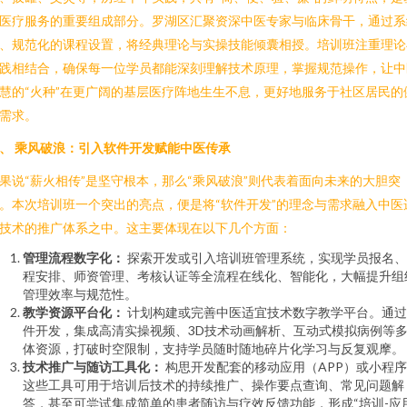
医疗服务的重要组成部分。罗湖区汇聚资深中医专家与临床骨干，通过系
、规范化的课程设置，将经典理论与实操技能倾囊相授。培训班注重理论
践相结合，确保每一位学员都能深刻理解技术原理，掌握规范操作，让中
慧的“火种”在更广阔的基层医疗阵地生生不息，更好地服务于社区居民的
需求。
、 乘风破浪：引入软件开发赋能中医传承
果说“薪火相传”是坚守根本，那么“乘风破浪”则代表着面向未来的大胆突
。本次培训班一个突出的亮点，便是将“软件开发”的理念与需求融入中医
技术的推广体系之中。这主要体现在以下几个方面：
管理流程数字化：
探索开发或引入培训班管理系统，实现学员报名、
程安排、师资管理、考核认证等全流程在线化、智能化，大幅提升组
管理效率与规范性。
教学资源平台化：
计划构建或完善中医适宜技术数字教学平台。通过
件开发，集成高清实操视频、3D技术动画解析、互动式模拟病例等
体资源，打破时空限制，支持学员随时随地碎片化学习与反复观摩。
技术推广与随访工具化：
构思开发配套的移动应用（APP）或小程
这些工具可用于培训后技术的持续推广、操作要点查询、常见问题解
答，甚至可尝试集成简单的患者随访与疗效反馈功能，形成“培训-应用